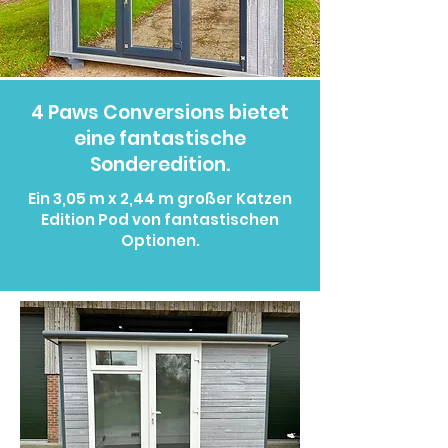
4 Paws Conversions bietet
eine fantastische
Sonderedition.
Ein 3,05 m x 2,44 m großer Katzen
Edition Pod von fantastischen
Optionen.