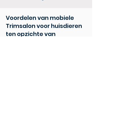
Voordelen van mobiele
Trimsalon voor huisdieren
ten opzichte van
traditionele verzorging in
salonstijl.
Met de mobiele verzorgingsbusjes van
Wet Pets gaat u naar de locatie van uw
klant. Dit voorkomt al het gedoe dat ze
hun huisdier in de auto moeten
vervoeren, naar de salon moeten
brengen en dan op weg naar huis
moeten herhalen. Hun auto blijft
schoon, hun huisdieren blijven minder
gestrest en het minimaliseert de
takenlijst van uw klant.
Klanten vinden het heerlijk om te